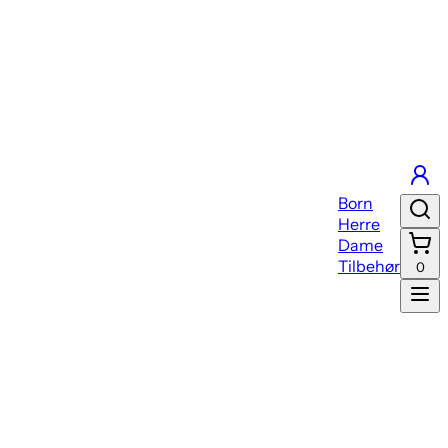
Born
Herre
Dame
Tilbehør
0