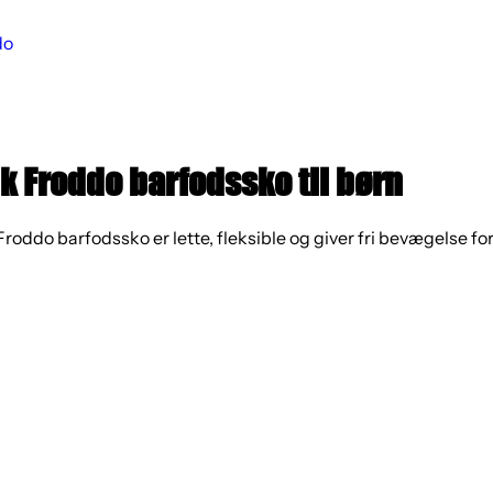
do
k Froddo barfodssko til børn
Froddo barfodssko er lette, fleksible og giver fri bevægelse for