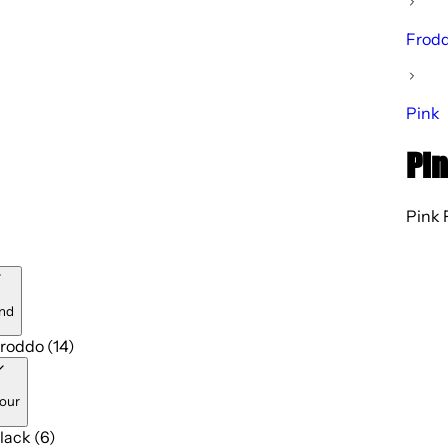
Frod
Pink
Pin
Pink 
nd
roddo (14)
our
lack (6)