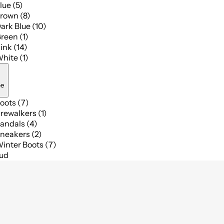
lue (5)
rown (8)
ark Blue (10)
reen (1)
ink (14)
hite (1)
pe
oots (7)
rewalkers (1)
andals (4)
neakers (2)
inter Boots (7)
bud