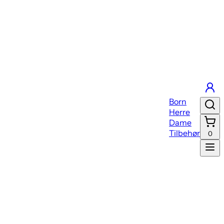
Born
Herre
Dame
Tilbehør
0