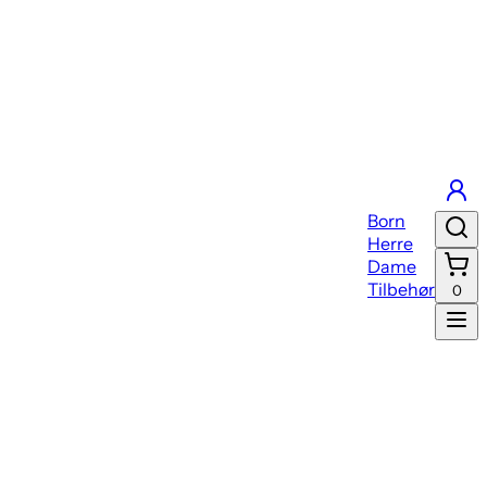
Born
Herre
Dame
Tilbehør
0