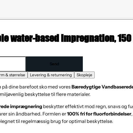
le water-based impregnation, 150
Send
rm & størrelse
Levering & returnering
Skopleje
n på dine barefoot sko med vores
Bæredygtige Vandbasered
miljøvenlig beskyttelse til flere materialer.
rede imprægnering
beskytter effektivt mod regn, snavs og f
arer sin åndbarhed. Formlen er
100% fri for fluorforbindelser
legnet til regelmæssig brug for optimal beskyttelse.