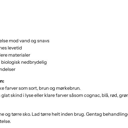
telse mod vand og snavs
es levetid
lere materialer
 biologisk nedbrydelig
indelser
n:
ke farver som sort, brun og mørkebrun.
lat skind i lyse eller klare farver såsom cognac, blå, rød, grøn
ne og tørre sko. Lad tørre helt inden brug. Gentag behandli
telse.