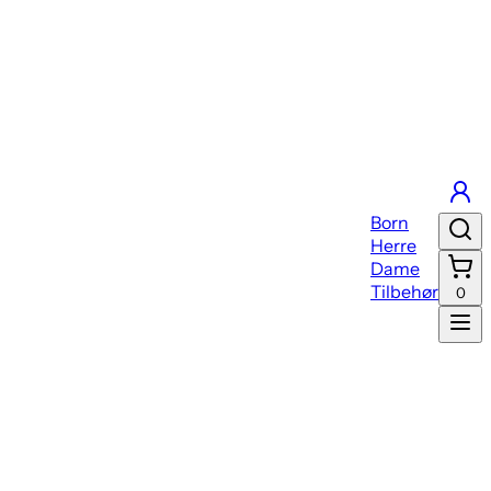
Born
Herre
Dame
Tilbehør
0