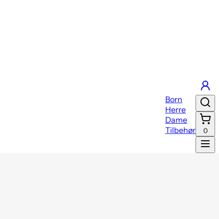
Born
Herre
Dame
Tilbehør
0