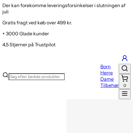
Groundies Milena 2.0 Women Støvler
Der kan forekomme leveringsforsinkelser i slutningen af
juli
Gratis fragt ved køb over 499 kr.
+ 3000 Glade kunder
4,5 Stjerner på Trustpilot
Born
Herre
Dame
Tilbehør
0