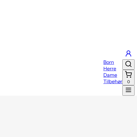
Born
Herre
Dame
Tilbehør
0