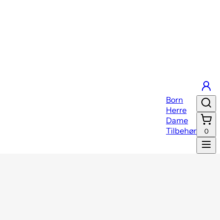
Born
Herre
Dame
Tilbehør
0