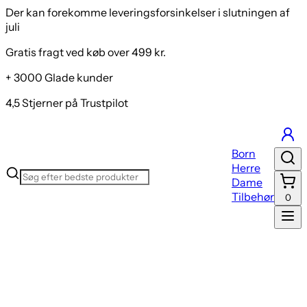
Shapen Frosty 2.0 vinterstøvler - Barfodssko
Der kan forekomme leveringsforsinkelser i slutningen af
juli
Gratis fragt ved køb over 499 kr.
+ 3000 Glade kunder
4,5 Stjerner på Trustpilot
Born
Herre
Dame
Tilbehør
0