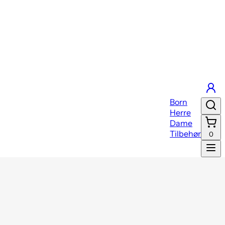
Born
Herre
Dame
Tilbehør
0