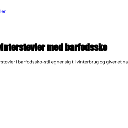
ler
vinterstøvler med barfodssko
støvler i barfodssko-stil egner sig til vinterbrug og giver et nat