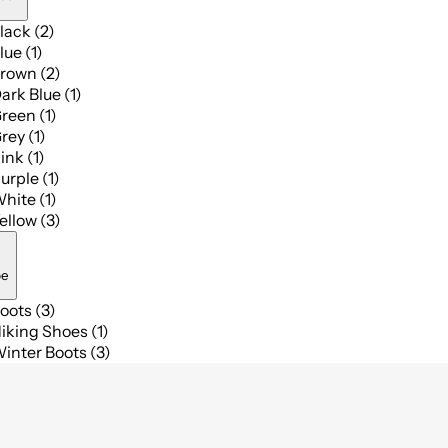
lack (2)
lue (1)
rown (2)
ark Blue (1)
reen (1)
rey (1)
ink (1)
urple (1)
hite (1)
ellow (3)
pe
oots (3)
iking Shoes (1)
inter Boots (3)