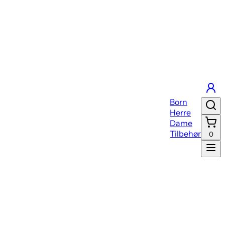
Born
Herre
Dame
Tilbehør
0