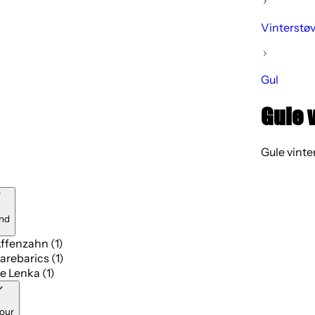
Vinterstøv
Gul
Gule 
Gule vinter
nd
ffenzahn (1)
arebarics (1)
e Lenka (1)
our