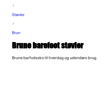
Støvler
Brun
Brune barefoot støvler
Brune barfodssko til hverdag og udendørs brug.