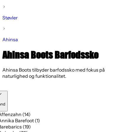
Støvler
Ahinsa
Ahinsa Boots Barfodssko
Ahinsa Boots tilbyder barfodssko med fokus på
naturlighed og funktionalitet.
and
Affenzahn (14)
Annika Barefoot (1)
Barebarics (19)