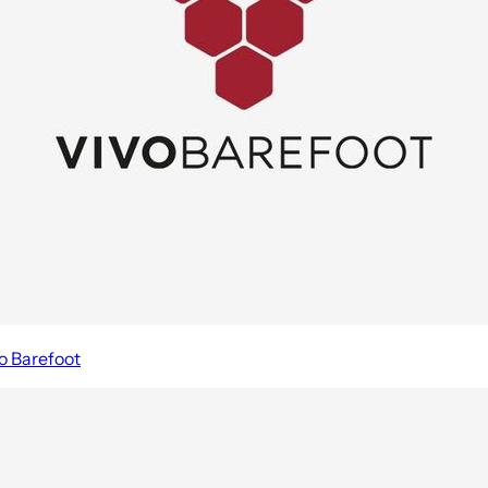
o Barefoot