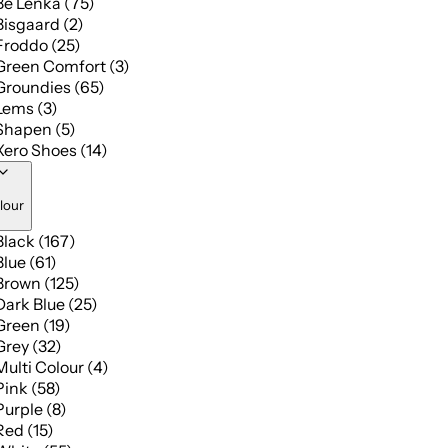
Be Lenka (75)
Bisgaard (2)
Froddo (25)
Green Comfort (3)
Groundies (65)
Lems (3)
Shapen (5)
Xero Shoes (14)
lour
Black (167)
Blue (61)
Brown (125)
Dark Blue (25)
Green (19)
Grey (32)
Multi Colour (4)
Pink (58)
Purple (8)
Red (15)