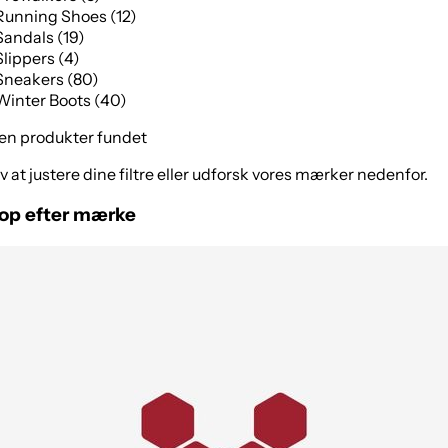
Running Shoes (12)
Sandals (19)
Slippers (4)
Sneakers (80)
Winter Boots (40)
en produkter fundet
v at justere dine filtre eller udforsk vores mærker nedenfor.
op efter mærke