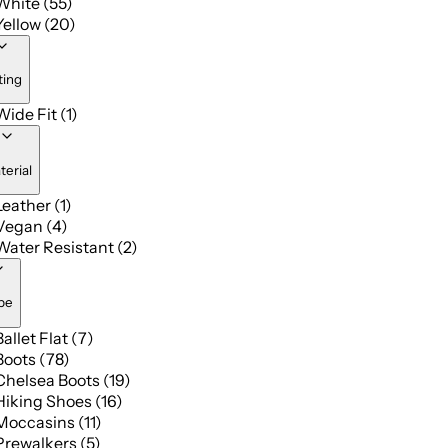
White (55)
Yellow (20)
ting
Wide Fit (1)
terial
Leather (1)
Vegan (4)
Water Resistant (2)
pe
Ballet Flat (7)
Boots (78)
Chelsea Boots (19)
Hiking Shoes (16)
Moccasins (11)
Prewalkers (5)