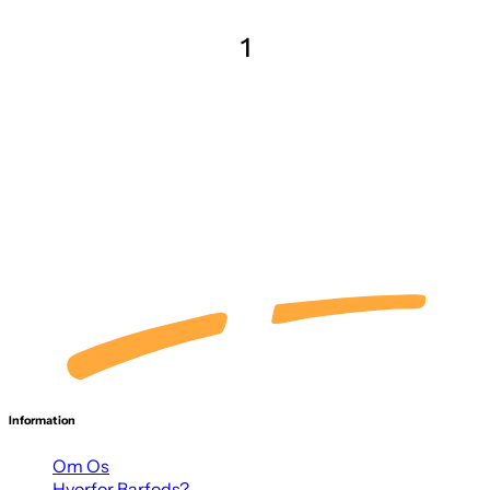
1
Information
Om Os
Hvorfor Barfods?