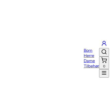
Born
Herre
Dame
Tilbehør
0