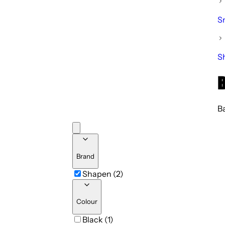
S
S
B
Ba
Brand
Shapen (2)
Colour
Black (1)