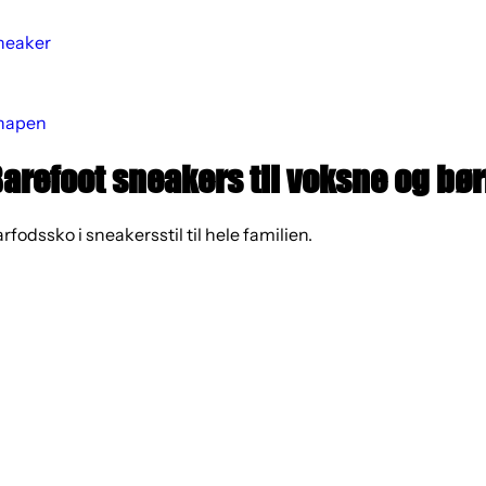
neaker
hapen
arefoot sneakers til voksne og bø
rfodssko i sneakersstil til hele familien.