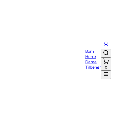
Born
Herre
Dame
Tilbehør
0