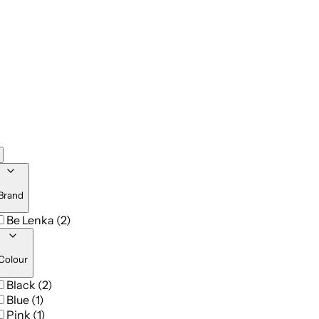
Brand
Be Lenka (2)
Colour
Black (2)
Blue (1)
Pink (1)