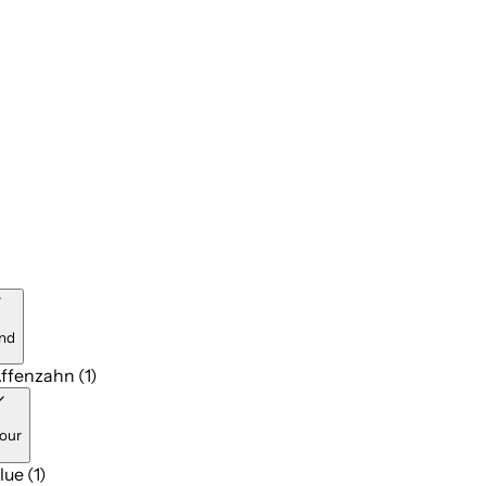
nd
ffenzahn (1)
our
lue (1)