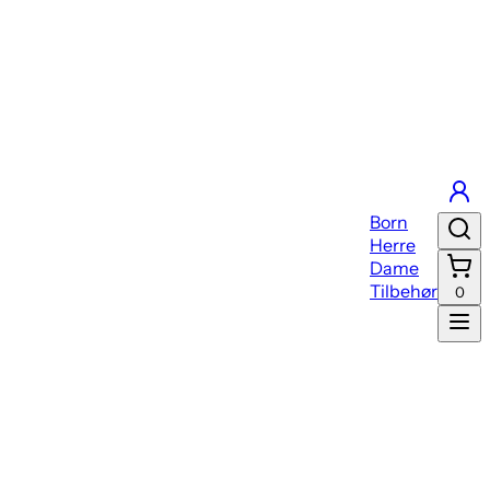
Born
Herre
Dame
Tilbehør
0