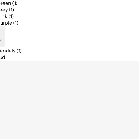
reen (1)
rey (1)
ink (1)
urple (1)
pe
andals (1)
bud