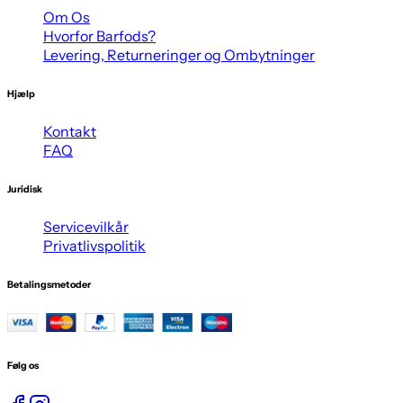
Om Os
Hvorfor Barfods?
Levering, Returneringer og Ombytninger
Hjælp
Kontakt
FAQ
Juridisk
Servicevilkår
Privatlivspolitik
Betalingsmetoder
Følg os