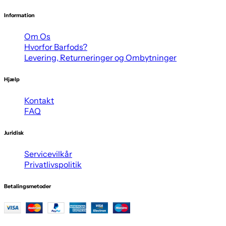
Information
Om Os
Hvorfor Barfods?
Levering, Returneringer og Ombytninger
Hjælp
Kontakt
FAQ
Juridisk
Servicevilkår
Privatlivspolitik
Betalingsmetoder