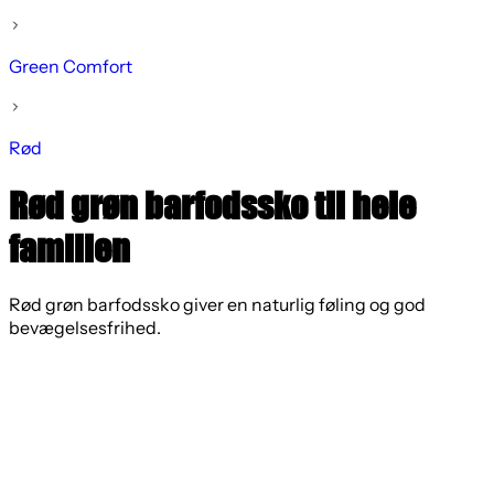
Green Comfort
Rød
Rød grøn barfodssko til hele
familien
Rød grøn barfodssko giver en naturlig føling og god
bevægelsesfrihed.