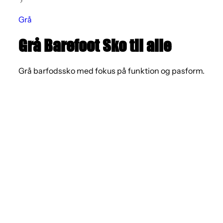
Grå
Grå Barefoot Sko til alle
Grå barfodssko med fokus på funktion og pasform.