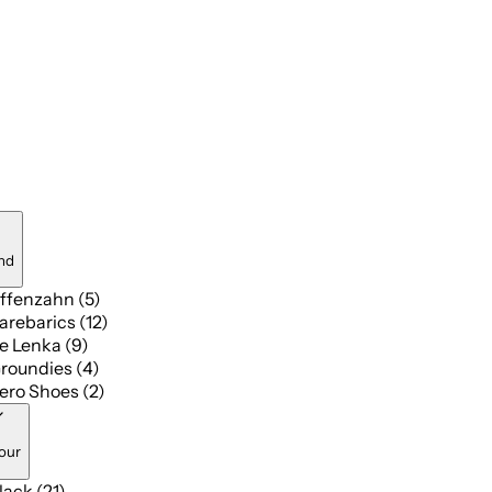
nd
ffenzahn (5)
arebarics (12)
e Lenka (9)
roundies (4)
ero Shoes (2)
our
lack (21)