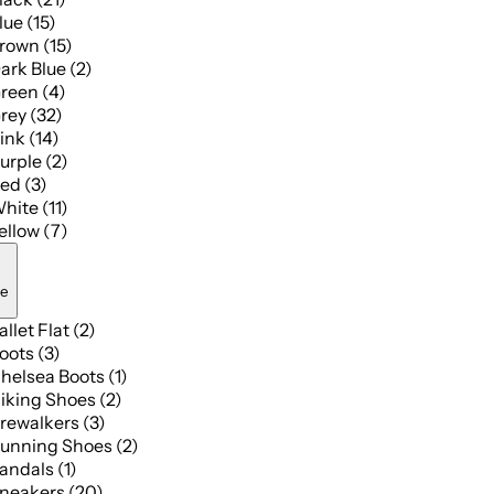
lue (15)
rown (15)
ark Blue (2)
reen (4)
rey (32)
ink (14)
urple (2)
ed (3)
hite (11)
ellow (7)
pe
allet Flat (2)
oots (3)
helsea Boots (1)
iking Shoes (2)
rewalkers (3)
unning Shoes (2)
andals (1)
neakers (20)