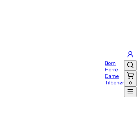
Born
Herre
Dame
Tilbehør
0