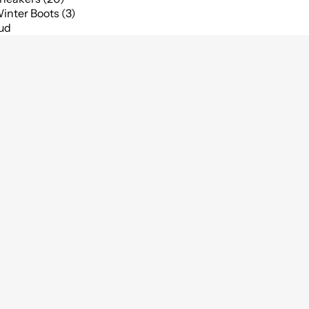
inter Boots (3)
bud