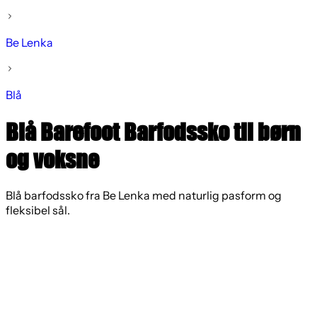
Be Lenka
Blå
Blå Barefoot Barfodssko til børn
og voksne
Blå barfodssko fra Be Lenka med naturlig pasform og
fleksibel sål.