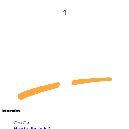
1
Information
Om Os
Hvorfor Barfods?