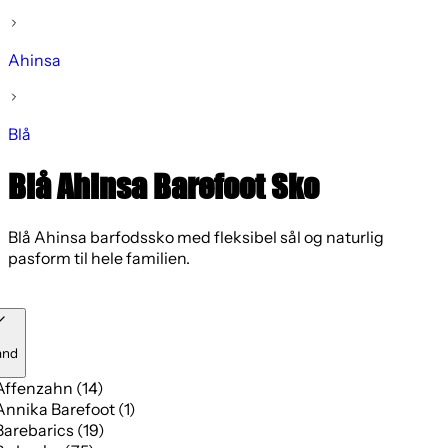
Ahinsa
Blå
Blå Ahinsa Barefoot Sko
Blå Ahinsa barfodssko med fleksibel sål og naturlig
pasform til hele familien.
and
Affenzahn (14)
Annika Barefoot (1)
Barebarics (19)