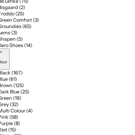
Be Lenka (75)
Bisgaard (2)
Froddo (25)
Green Comfort (3)
Groundies (65)
Lems (3)
Shapen (5)
Xero Shoes (14)
lour
Black (167)
Blue (61)
Brown (125)
Dark Blue (25)
Green (19)
Grey (32)
Multi Colour (4)
Pink (58)
Purple (8)
Red (15)