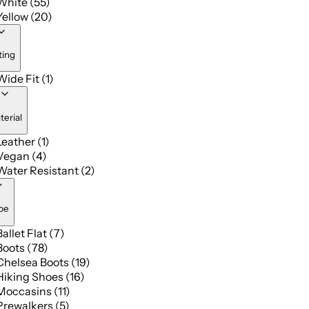
White (55)
Yellow (20)
ting
Wide Fit (1)
terial
Leather (1)
Vegan (4)
Water Resistant (2)
pe
Ballet Flat (7)
Boots (78)
Chelsea Boots (19)
Hiking Shoes (16)
Moccasins (11)
Prewalkers (5)