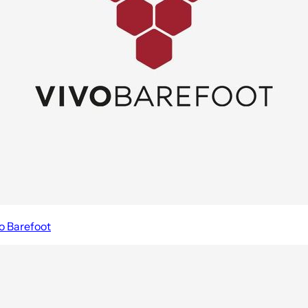
o Barefoot