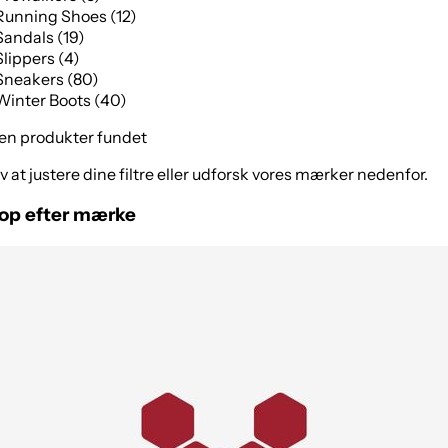
Running Shoes (12)
Sandals (19)
Slippers (4)
Sneakers (80)
Winter Boots (40)
en produkter fundet
v at justere dine filtre eller udforsk vores mærker nedenfor.
op efter mærke