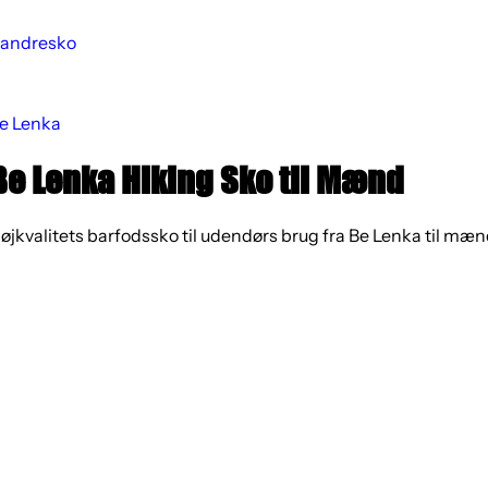
andresko
e Lenka
Be Lenka Hiking Sko til Mænd
øjkvalitets barfodssko til udendørs brug fra Be Lenka til mæn