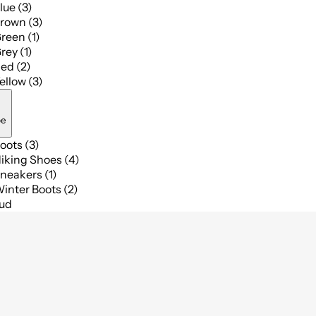
lue (3)
rown (3)
reen (1)
rey (1)
ed (2)
ellow (3)
pe
oots (3)
iking Shoes (4)
neakers (1)
inter Boots (2)
bud