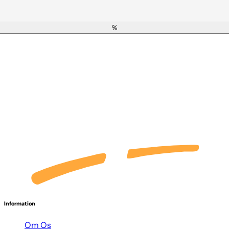
%
Information
Om Os