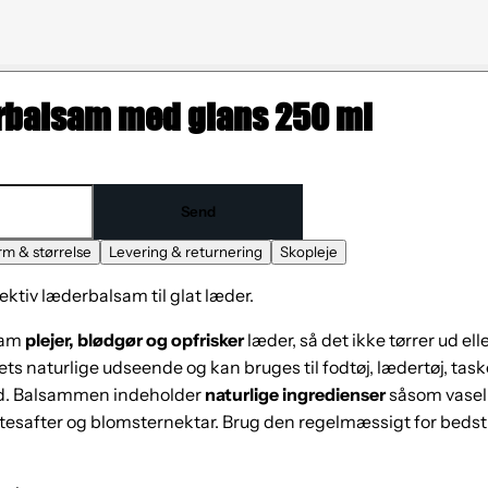
rbalsam med glans 250 ml
Send
rm & størrelse
Levering & returnering
Skopleje
ektiv læderbalsam til glat læder.
sam
plejer, blødgør og opfrisker
læder, så det ikke tørrer ud el
s naturlige udseende og kan bruges til fodtøj, lædertøj, task
 båd. Balsammen indeholder
naturlige ingredienser
såsom vaseli
tesafter og blomsternektar. Brug den regelmæssigt for bedst 