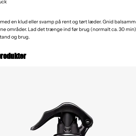
uck
g med en klud eller svamp på rent og tørt læder. Gnid balsamm
vne områder. Lad det trænge ind før brug (normalt ca. 30 mi
stand og brug.
produkter